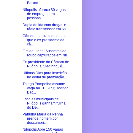
Baixad...
Nilópolis oferece 80 vagas
de emprego para
pessoas...
Dupla detida com drogas e
rádio transmissor em Nil...
Câmera mostra momento em
que o ex-presidente da
câ...
Fim da Linha: Suspeitos de
roubo capturados em Nil...
Ex-presidente da Câmara de
Nilópolis, 'Dedinho', é...
Últimos Dias para inscrição
no edital de premiação...
Thiago Pampolha assume
vaga no TCE-RJ; Rodrigo
Bac...
Escolas municipais de
Nilópolis ganham "Urna
do De...
Patrulha Maria da Penha
prende homem por
descumpri...
Nilópolis Abre 150 vagas