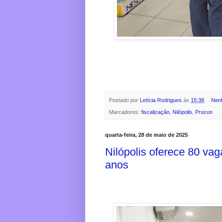
Postado por
Letícia Rodrigues
às
15:38
Nen
Marcadores:
fiscalização
,
Nilópolis
,
Procon
quarta-feira, 28 de maio de 2025
Nilópolis oferece 80 va
anos