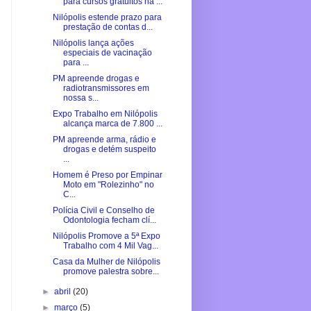
para cursos gratuitos na ...
Nilópolis estende prazo para
prestação de contas d...
Nilópolis lança ações
especiais de vacinação
para ...
PM apreende drogas e
radiotransmissores em
nossa s...
Expo Trabalho em Nilópolis
alcança marca de 7.800 ...
PM apreende arma, rádio e
drogas e detém suspeito
...
Homem é Preso por Empinar
Moto em "Rolezinho" no
C...
Polícia Civil e Conselho de
Odontologia fecham clí...
Nilópolis Promove a 5ª Expo
Trabalho com 4 Mil Vag...
Casa da Mulher de Nilópolis
promove palestra sobre...
►
abril
(20)
►
março
(5)