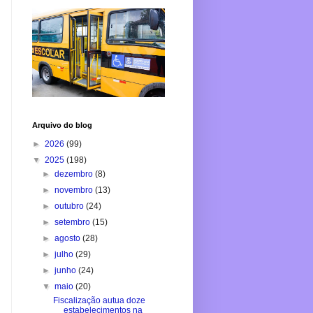
Arquivo do blog
►
2026
(99)
▼
2025
(198)
►
dezembro
(8)
►
novembro
(13)
►
outubro
(24)
►
setembro
(15)
►
agosto
(28)
►
julho
(29)
►
junho
(24)
▼
maio
(20)
Fiscalização autua doze
estabelecimentos na