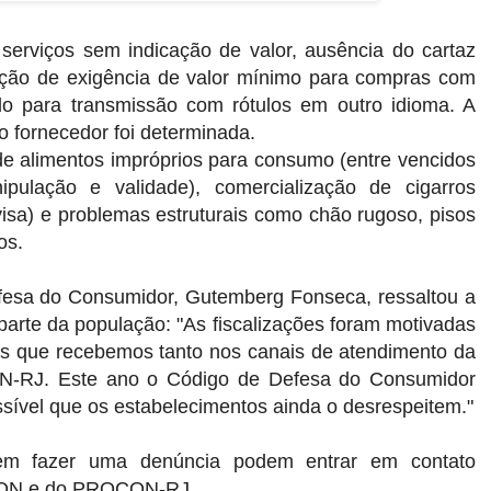
serviços sem indicação de valor, ausência do cartaz
bição de exigência de valor mínimo para compras com
ido para transmissão com rótulos em outro idioma. A
 fornecedor foi determinada.
e alimentos impróprios para consumo (entre vencidos
pulação e validade), comercialização de cigarros
nvisa) e problemas estruturais como chão rugoso, pisos
os.
fesa do Consumidor, Gutemberg Fonseca, ressaltou a
parte da população: "As fiscalizações foram motivadas
s que recebemos tanto nos canais de atendimento da
-RJ. Este ano o Código de Defesa do Consumidor
sível que os estabelecimentos ainda o desrespeitem."
em fazer uma denúncia podem entrar em contato
CON e do PROCON-RJ.