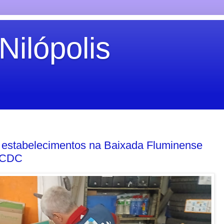
Nilópolis
e estabelecimentos na Baixada Fluminense
o CDC