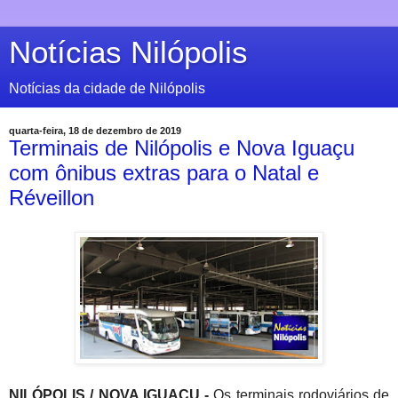
Notícias Nilópolis
Notícias da cidade de Nilópolis
quarta-feira, 18 de dezembro de 2019
Terminais de Nilópolis e Nova Iguaçu
com ônibus extras para o Natal e
Réveillon
NILÓPOLIS / NOVA IGUAÇU -
Os terminais rodoviários de