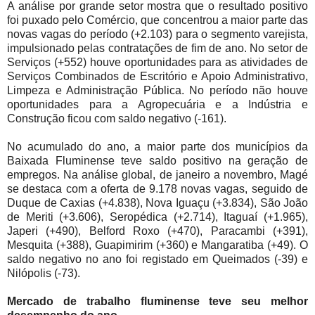
A análise por grande setor mostra que o resultado positivo
foi puxado pelo Comércio, que concentrou a maior parte das
novas vagas do período (+2.103) para o segmento varejista,
impulsionado pelas contratações de fim de ano. No setor de
Serviços (+552) houve oportunidades para as atividades de
Serviços Combinados de Escritório e Apoio Administrativo,
Limpeza e Administração Pública. No período não houve
oportunidades para a Agropecuária e a Indústria e
Construção ficou com saldo negativo (-161).
No acumulado do ano, a maior parte dos municípios da
Baixada Fluminense teve saldo positivo na geração de
empregos. Na análise global, de janeiro a novembro, Magé
se destaca com a oferta de 9.178 novas vagas, seguido de
Duque de Caxias (+4.838), Nova Iguaçu (+3.834), São João
de Meriti (+3.606), Seropédica (+2.714), Itaguaí (+1.965),
Japeri (+490), Belford Roxo (+470), Paracambi (+391),
Mesquita (+388), Guapimirim (+360) e Mangaratiba (+49). O
saldo negativo no ano foi registado em Queimados (-39) e
Nilópolis (-73).
Mercado de trabalho fluminense teve seu melhor