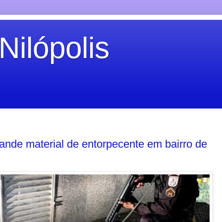
Nilópolis
rande material de entorpecente em bairro de