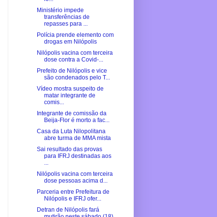
Ministério impede
transferências de
repasses para ...
Polícia prende elemento com
drogas em Nilópolis
Nilópolis vacina com terceira
dose contra a Covid-...
Prefeito de Nilópolis e vice
são condenados pelo T...
Vídeo mostra suspeito de
matar integrante de
comis...
Integrante de comissão da
Beija-Flor é morto a fac...
Casa da Luta Nilopolitana
abre turma de MMA mista
Sai resultado das provas
para IFRJ destinadas aos
...
Nilópolis vacina com terceira
dose pessoas acima d...
Parceria entre Prefeitura de
Nilópolis e IFRJ ofer...
Detran de Nilópolis fará
mutirão neste sábado (18)