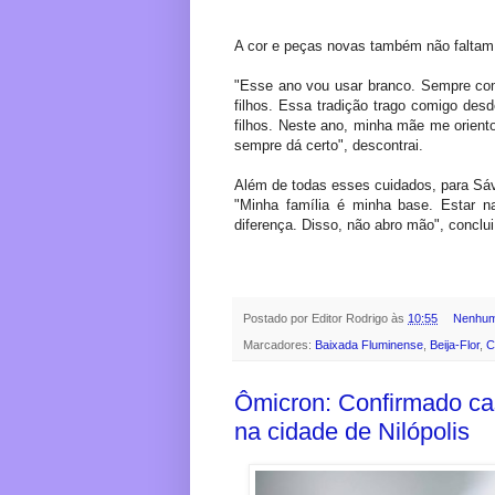
A cor e peças novas também não faltam n
"Esse ano vou usar branco. Sempre co
filhos. Essa tradição trago comigo d
filhos. Neste ano, minha mãe me orient
sempre dá certo", descontrai.
Além de todas esses cuidados, para Sáv
"Minha família é minha base. Estar n
diferença. Disso, não abro mão", conclui
Postado por
Editor Rodrigo
às
10:55
Nenhum
Marcadores:
Baixada Fluminense
,
Beija-Flor
,
C
Ômicron: Confirmado ca
na cidade de Nilópolis