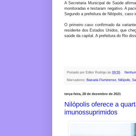
A Secretaria Municipal de Saúde afirm
monitoradas e testaram negativo. A pacie
Segundo a prefeitura de Nilópolis, caso 
O primeiro caso confirmado da variant
residente dos Estados Unidos, que ch
saúde da capital. A prefeitura do Rio d
Postado por
Editor Rodrigo
às
09:55
Nenhum
Marcadores:
Baixada Fluminense
,
Nilópolis
,
Sa
terça-feira, 28 de dezembro de 2021
Nilópolis oferece a quar
imunossuprimidos