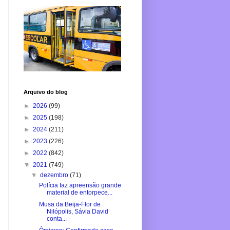
Arquivo do blog
►
2026
(99)
►
2025
(198)
►
2024
(211)
►
2023
(226)
►
2022
(842)
▼
2021
(749)
▼
dezembro
(71)
Polícia faz apreensão grande
material de entorpece...
Musa da Beija-Flor de
Nilópolis, Sávia David
conta...