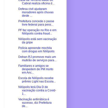
Casa da Terceira Idade do
Cabral realiza oficina d...
Defesa civil ajudaram
moradores após chuvas
deste ...
Prefeitura concede o passe
livre federal para pess...
PF faz operação no Rio e em
Nilópolis contra fraud...
Nilópolis está sem vacinação
da gripe
Polícia apreende mochila
com drogas em Nilópolis
Detran-RJ promove mais um
mutirão de serviços para...
Familiares e amigos se
despedem de PM morto
em Anc...
Escola de Nilópolis recebe
prêmio Light nas Escola...
Nilópolis terá Dia D de
vacinação contra a Covid-
1...
Vacinação antirrábica é
sucesso, diz Prefeitura
de...