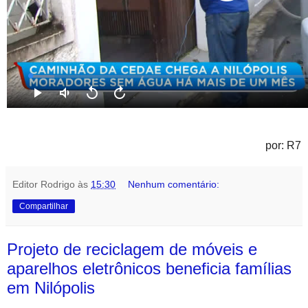
por: R7
Editor Rodrigo
às
15:30
Nenhum comentário:
Compartilhar
Projeto de reciclagem de móveis e
aparelhos eletrônicos beneficia famílias
em Nilópolis