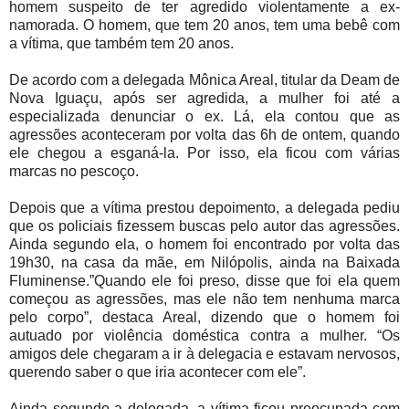
homem suspeito de ter agredido violentamente a ex-
namorada. O homem, que tem 20 anos, tem uma bebê com
a vítima, que também tem 20 anos.
De acordo com a delegada Mônica Areal, titular da Deam de
Nova Iguaçu, após ser agredida, a mulher foi até a
especializada denunciar o ex. Lá, ela contou que as
agressões aconteceram por volta das 6h de ontem, quando
ele chegou a esganá-la. Por isso, ela ficou com várias
marcas no pescoço.
Depois que a vítima prestou depoimento, a delegada pediu
que os policiais fizessem buscas pelo autor das agressões.
Ainda segundo ela, o homem foi encontrado por volta das
19h30, na casa da mãe, em Nilópolis, ainda na Baixada
Fluminense.”Quando ele foi preso, disse que foi ela quem
começou as agressões, mas ele não tem nenhuma marca
pelo corpo”, destaca Areal, dizendo que o homem foi
autuado por violência doméstica contra a mulher. “Os
amigos dele chegaram a ir à delegacia e estavam nervosos,
querendo saber o que iria acontecer com ele”.
Ainda segundo a delegada, a vítima ficou preocupada com