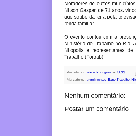
Moradores de outros municípi
Nilson Gaspar, de 71 anos, vin
que soube da feira pela televis
renda familiar.
O evento contou com a presença
Ministério do Trabalho no Rio, A
Nilópolis e representantes d
Trabalho (Fortrab).
Postado por
Letícia Rodrigues
às
11:33
Marcadores:
atendimentos
,
Expo Trabalho
,
Nil
Nenhum comentário:
Postar um comentário