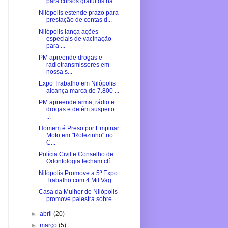
para cursos gratuitos na ...
Nilópolis estende prazo para
prestação de contas d...
Nilópolis lança ações
especiais de vacinação
para ...
PM apreende drogas e
radiotransmissores em
nossa s...
Expo Trabalho em Nilópolis
alcança marca de 7.800 ...
PM apreende arma, rádio e
drogas e detém suspeito
...
Homem é Preso por Empinar
Moto em "Rolezinho" no
C...
Polícia Civil e Conselho de
Odontologia fecham clí...
Nilópolis Promove a 5ª Expo
Trabalho com 4 Mil Vag...
Casa da Mulher de Nilópolis
promove palestra sobre...
►
abril
(20)
►
março
(5)