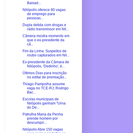
Baixad...
Nilópolis oferece 80 vagas
de emprego para
pessoas...
Dupla detida com drogas e
rádio transmissor em Nil...
Câmera mostra momento em
que o ex-presidente da
câ...
Fim da Linha: Suspeitos de
roubo capturados em Nil...
Ex-presidente da Câmara de
Nilópolis, 'Dedinho', é...
Últimos Dias para inscrição
no edital de premiação...
Thiago Pampolha assume
vaga no TCE-RJ; Rodrigo
Bac...
Escolas municipais de
Nilópolis ganham "Urna
do De...
Patrulha Maria da Penha
prende homem por
descumpri...
Nilópolis Abre 150 vagas