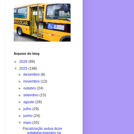
Arquivo do blog
►
2026
(99)
▼
2025
(198)
►
dezembro
(8)
►
novembro
(13)
►
outubro
(24)
►
setembro
(15)
►
agosto
(28)
►
julho
(29)
►
junho
(24)
▼
maio
(20)
Fiscalização autua doze
estabelecimentos na