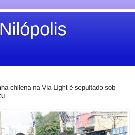
Nilópolis
inha chilena na Via Light é sepultado sob
çu