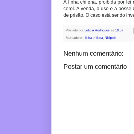
A linha chilena, proibida por le
cerol. A venda, o uso e a posse
de prisão. O caso está sendo inv
Postado por
Letícia Rodrigues
às
10:07
Marcadores:
linha chilena
,
Nilópolis
Nenhum comentário:
Postar um comentário