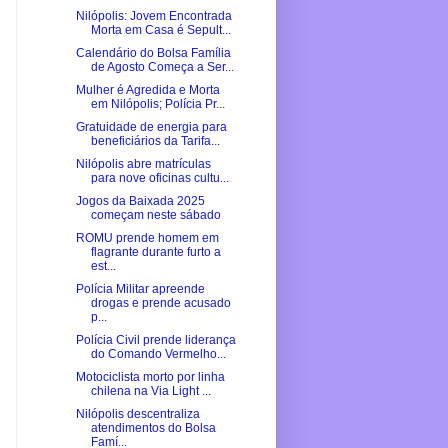
Nilópolis: Jovem Encontrada
Morta em Casa é Sepult...
Calendário do Bolsa Família
de Agosto Começa a Ser...
Mulher é Agredida e Morta
em Nilópolis; Polícia Pr...
Gratuidade de energia para
beneficiários da Tarifa...
Nilópolis abre matrículas
para nove oficinas cultu...
Jogos da Baixada 2025
começam neste sábado
ROMU prende homem em
flagrante durante furto a
est...
Polícia Militar apreende
drogas e prende acusado
p...
Polícia Civil prende liderança
do Comando Vermelho...
Motociclista morto por linha
chilena na Via Light ...
Nilópolis descentraliza
atendimentos do Bolsa
Famí...