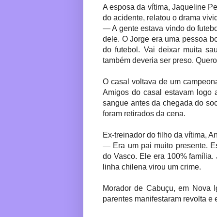
A esposa da vítima, Jaqueline P
do acidente, relatou o drama vivi
— A gente estava vindo do futebo
dele. O Jorge era uma pessoa bo
do futebol. Vai deixar muita s
também deveria ser preso. Quero p
O casal voltava de um campeonat
Amigos do casal estavam logo a
sangue antes da chegada do soco
foram retirados da cena.
Ex-treinador do filho da vítima, 
— Era um pai muito presente. E
do Vasco. Ele era 100% família. 
linha chilena virou um crime.
Morador de Cabuçu, em Nova Igu
parentes manifestaram revolta e 