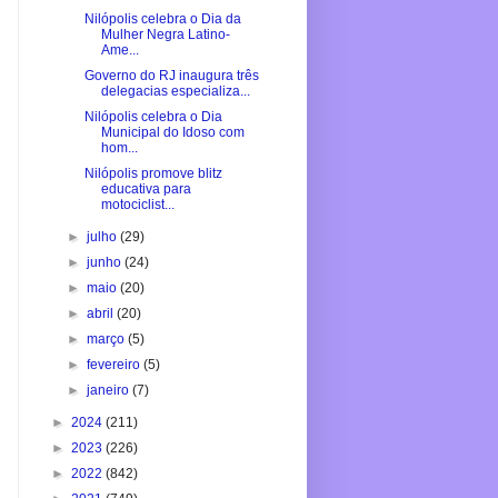
Nilópolis celebra o Dia da
Mulher Negra Latino-
Ame...
Governo do RJ inaugura três
delegacias especializa...
Nilópolis celebra o Dia
Municipal do Idoso com
hom...
Nilópolis promove blitz
educativa para
motociclist...
►
julho
(29)
►
junho
(24)
►
maio
(20)
►
abril
(20)
►
março
(5)
►
fevereiro
(5)
►
janeiro
(7)
►
2024
(211)
►
2023
(226)
►
2022
(842)