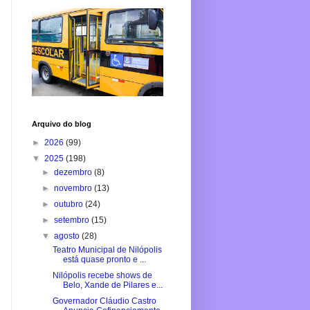
Arquivo do blog
►
2026
(99)
▼
2025
(198)
►
dezembro
(8)
►
novembro
(13)
►
outubro
(24)
►
setembro
(15)
▼
agosto
(28)
Teatro Municipal de Nilópolis
está quase pronto e ...
Nilópolis recebe shows de
Belo, Xande de Pilares e...
Governador Cláudio Castro