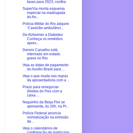
taxas para 2023; confira
SuperVia monta esquema
especial na madrugada
do An...
Polícia Militar do Rio adquire
‘Caveirão-ambulânci...
De Alzheimer a Diabetes:
Conheça os remédios
apres...
Dennis Carvalho está
internado em estado
grave no Rio
Veja as datas de pagamento
do Auxílio Brasil para ...
Veja o que muda nas regras
da aposentadoria com a ...
Prazo para renegociar
dívidas do Fies com a
caixa ...
Neguinho da Beija-Flor se
apresenta, às 20h, na Pr...
Polícia Federal anuncia
normalização na emissão
de...
Veja o calendários de
confirmação de matrículas