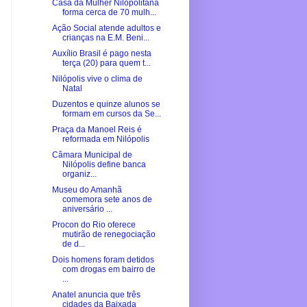
Casa da Mulher Nilopolitana
forma cerca de 70 mulh...
Ação Social atende adultos e
crianças na E.M. Beni...
Auxílio Brasil é pago nesta
terça (20) para quem t...
Nilópolis vive o clima de
Natal
Duzentos e quinze alunos se
formam em cursos da Se...
Praça da Manoel Reis é
reformada em Nilópolis
Câmara Municipal de
Nilópolis define banca
organiz...
Museu do Amanhã
comemora sete anos de
aniversário ...
Procon do Rio oferece
mutirão de renegociação
de d...
Dois homens foram detidos
com drogas em bairro de
...
Anatel anuncia que três
cidades da Baixada