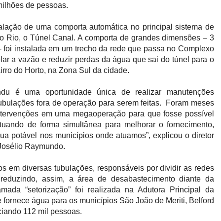
milhões de pessoas.
stalação de uma comporta automática no principal sistema de
do Rio, o Túnel Canal. A comporta de grandes dimensões – 3
 - foi instalada em um trecho da rede que passa no Complexo
olar a vazão e reduzir perdas da água que sai do túnel para o
rro do Horto, na Zona Sul da cidade.
du é uma oportunidade única de realizar manutenções
tubulações fora de operação para serem feitas. Foram meses
intervenções em uma megaoperação para que fosse possível
tuando de forma simultânea para melhorar o fornecimento,
ua potável nos municípios onde atuamos”, explicou o diretor
Josélio Raymundo.
s em diversas tubulações, responsáveis por dividir as redes
reduzindo, assim, a área de desabastecimento diante da
mada “setorização” foi realizada na Adutora Principal da
fornece água para os municípios São João de Meriti, Belford
iando 112 mil pessoas.