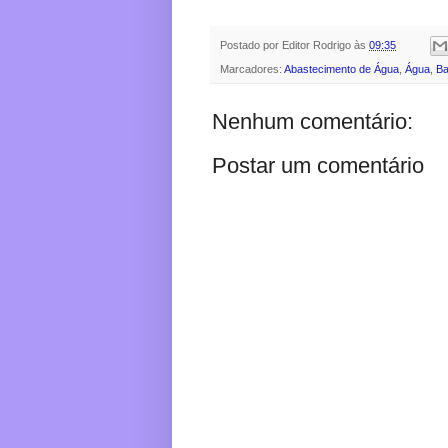
Postado por
Editor Rodrigo
às
09:35
Marcadores:
Abastecimento de Água
,
Água
,
Ba
Nenhum comentário:
Postar um comentário