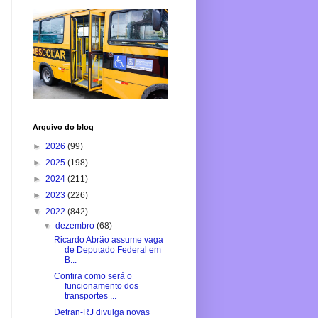
Arquivo do blog
►
2026
(99)
►
2025
(198)
►
2024
(211)
►
2023
(226)
▼
2022
(842)
▼
dezembro
(68)
Ricardo Abrão assume vaga
de Deputado Federal em
B...
Confira como será o
funcionamento dos
transportes ...
Detran-RJ divulga novas