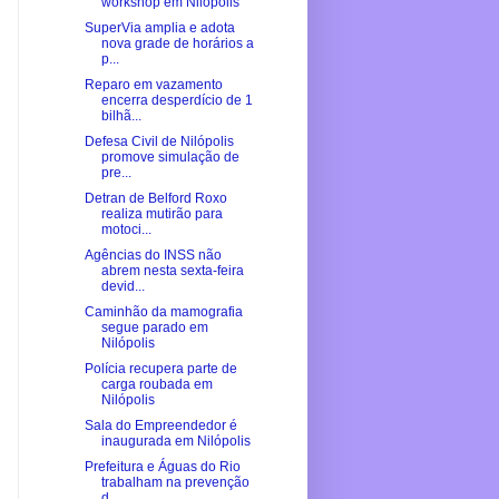
workshop em Nilópolis
SuperVia amplia e adota
nova grade de horários a
p...
Reparo em vazamento
encerra desperdício de 1
bilhã...
Defesa Civil de Nilópolis
promove simulação de
pre...
Detran de Belford Roxo
realiza mutirão para
motoci...
Agências do INSS não
abrem nesta sexta-feira
devid...
Caminhão da mamografia
segue parado em
Nilópolis
Polícia recupera parte de
carga roubada em
Nilópolis
Sala do Empreendedor é
inaugurada em Nilópolis
Prefeitura e Águas do Rio
trabalham na prevenção
d...