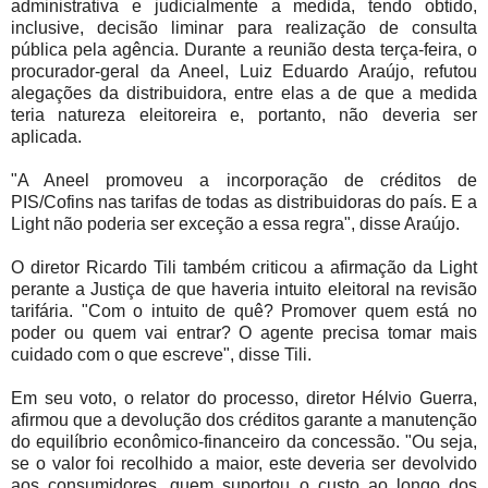
administrativa e judicialmente a medida, tendo obtido,
inclusive, decisão liminar para realização de consulta
pública pela agência. Durante a reunião desta terça-feira, o
procurador-geral da Aneel, Luiz Eduardo Araújo, refutou
alegações da distribuidora, entre elas a de que a medida
teria natureza eleitoreira e, portanto, não deveria ser
aplicada.
"A Aneel promoveu a incorporação de créditos de
PIS/Cofins nas tarifas de todas as distribuidoras do país. E a
Light não poderia ser exceção a essa regra", disse Araújo.
O diretor Ricardo Tili também criticou a afirmação da Light
perante a Justiça de que haveria intuito eleitoral na revisão
tarifária. "Com o intuito de quê? Promover quem está no
poder ou quem vai entrar? O agente precisa tomar mais
cuidado com o que escreve", disse Tili.
Em seu voto, o relator do processo, diretor Hélvio Guerra,
afirmou que a devolução dos créditos garante a manutenção
do equilíbrio econômico-financeiro da concessão. "Ou seja,
se o valor foi recolhido a maior, este deveria ser devolvido
aos consumidores, quem suportou o custo ao longo dos