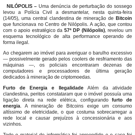
NILÓPOLIS –
Uma denúncia de perturbação do sossego
levou a Polícia Civil a desmantelar, nesta quinta-feira
(14/05), uma central clandestina de mineração de
Bitcoin
que funcionava no Centro de Nilópolis. A ação, que contou
com o apoio estratégico da
57ª DP (Nilópolis)
, revelou um
esquema tecnológico de alta performance operando de
forma ilegal.
Ao chegarem ao imóvel para averiguar o barulho excessivo
— possivelmente gerado pelos coolers de resfriamento das
máquinas —, os policiais encontraram dezenas de
computadores e processadores de última geração
dedicados à mineração de criptomoedas.
Furto de Energia e Ilegalidade
Além da atividade
clandestina, peritos constataram que o imóvel possuía uma
ligação direta na rede elétrica, configurando
furto de
energia
. A mineração de Bitcoins exige um consumo
altíssimo de eletricidade, o que costuma sobrecarregar a
rede local e causar prejuízos à concessionária e aos
vizinhos.
Todo o material de informática foi apreendido e o caso foi