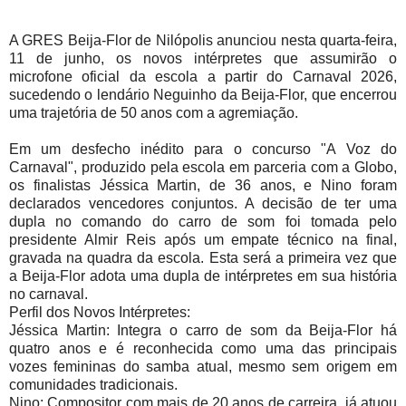
A GRES Beija-Flor de Nilópolis anunciou nesta quarta-feira,
11 de junho, os novos intérpretes que assumirão o
microfone oficial da escola a partir do Carnaval 2026,
sucedendo o lendário Neguinho da Beija-Flor, que encerrou
uma trajetória de 50 anos com a agremiação.
Em um desfecho inédito para o concurso "A Voz do
Carnaval", produzido pela escola em parceria com a Globo,
os finalistas Jéssica Martin, de 36 anos, e Nino foram
declarados vencedores conjuntos. A decisão de ter uma
dupla no comando do carro de som foi tomada pelo
presidente Almir Reis após um empate técnico na final,
gravada na quadra da escola. Esta será a primeira vez que
a Beija-Flor adota uma dupla de intérpretes em sua história
no carnaval.
Perfil dos Novos Intérpretes:
Jéssica Martin: Integra o carro de som da Beija-Flor há
quatro anos e é reconhecida como uma das principais
vozes femininas do samba atual, mesmo sem origem em
comunidades tradicionais.
Nino: Compositor com mais de 20 anos de carreira, já atuou