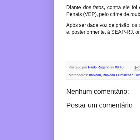
Diante dos fatos, contra ele f
Penais (VEP), pelo crime de rou
Após ser dada voz de prisão, os 
e, posteriormente, à SEAP-RJ, o
Postado por
Paulo Rogério
às
09:48
Marcadores:
baixada
,
Baixada Fluminense
,
Jus
Nenhum comentário:
Postar um comentário