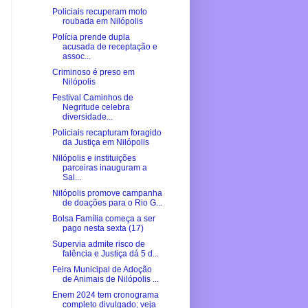
Policiais recuperam moto
roubada em Nilópolis
Polícia prende dupla
acusada de receptação e
assoc...
Criminoso é preso em
Nilópolis
Festival Caminhos de
Negritude celebra
diversidade...
Policiais recapturam foragido
da Justiça em Nilópolis
Nilópolis e instituições
parceiras inauguram a
Sal...
Nilópolis promove campanha
de doações para o Rio G...
Bolsa Família começa a ser
pago nesta sexta (17)
Supervia admite risco de
falência e Justiça dá 5 d...
Feira Municipal de Adoção
de Animais de Nilópolis ...
Enem 2024 tem cronograma
completo divulgado; veja