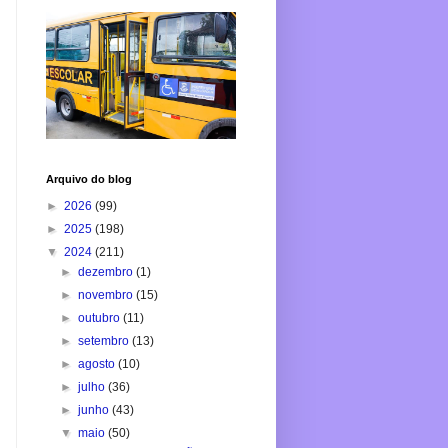
Arquivo do blog
►
2026
(99)
►
2025
(198)
▼
2024
(211)
►
dezembro
(1)
►
novembro
(15)
►
outubro
(11)
►
setembro
(13)
►
agosto
(10)
►
julho
(36)
►
junho
(43)
▼
maio
(50)