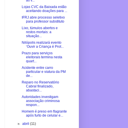
as v...
Lojas CVC da Baixada estão
aceitando doações para ...
IFRJ abre processo seletivo
para professor substituto
Lixo, túmulos abertos e
restos mortais: a
situação...
Nilópolis realizará evento
‘Ouvir a Criança é Prot...
Prazo para serviços
eleitorais termina nesta
quart...
Acidente entre carro
particular e viatura da PM
de...
Reparo no Reservatório
Cabral finalizado,
abastaci...
Autoridades investigam
associação criminosa
respon...
Homem é preso em flagrante
após furto de celular e...
►
abril
(11)