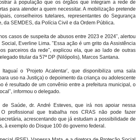
ostrar à população que os órgãos que integram a rede de
rtas para atender a quem necessitar. A mobilização pretende
ipais, conselheiros tutelares, representantes do Segurança
e, da SEMDES, da Polícia Civil e da Ordem Pública.
os casos de suspeita de abusos entre 2023 e 2024", alertou
Social, Everline Lima. "Essa ação é um grito da Assistência
os parceiros da rede", explicou ela, que ao lado de outras
elegado titular da 57ª DP (Nilópolis), Marcos Santana.
taguaí o 'Projeto Acalentar', que disponibiliza uma sala
para uso na Justiça) o depoimento da criança ou adolescente
ho é resultado de um convênio entre a prefeitura municipal, o
local", informou o delegado.
o de Saúde, dr. André Esteves, que irá nos apoiar nessa
s. O profissional que trabalha nos CRAS não pode fazer
 secretária, acrescentando que já estudam a possibilidade de
, à exemplo do Disque 100 do governo federal.
pecial (PSE), Vanessa Mata, e a diretora de Proteção Social