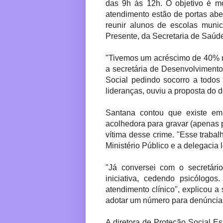
das 9h às 12h. O objetivo é m
atendimento estão de portas abe
reunir alunos de escolas munic
Presente, da Secretaria de Saúd
"Tivemos um acréscimo de 40% n
a secretária de Desenvolvimento 
Social pedindo socorro a todos 
lideranças, ouviu a proposta do d
Santana contou que existe em I
acolhedora para gravar (apenas 
vítima desse crime. "Esse trabal
Ministério Público e a delegacia 
"Já conversei com o secretári
iniciativa, cedendo psicólogo
atendimento clínico", explicou a
adotar um número para denúncias
A diretora de Proteção Social Es