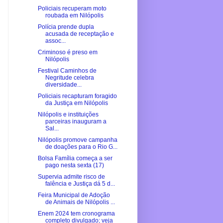
Policiais recuperam moto
roubada em Nilópolis
Polícia prende dupla
acusada de receptação e
assoc...
Criminoso é preso em
Nilópolis
Festival Caminhos de
Negritude celebra
diversidade...
Policiais recapturam foragido
da Justiça em Nilópolis
Nilópolis e instituições
parceiras inauguram a
Sal...
Nilópolis promove campanha
de doações para o Rio G...
Bolsa Família começa a ser
pago nesta sexta (17)
Supervia admite risco de
falência e Justiça dá 5 d...
Feira Municipal de Adoção
de Animais de Nilópolis ...
Enem 2024 tem cronograma
completo divulgado; veja