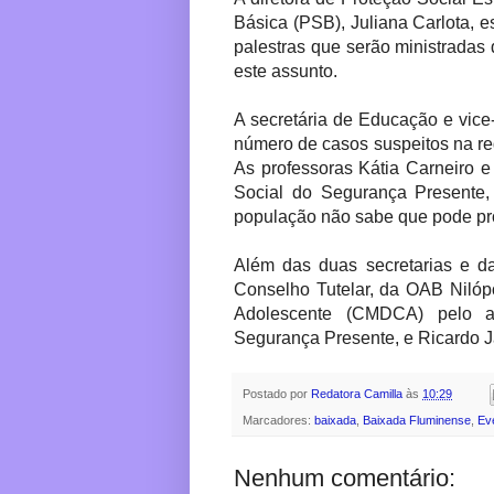
Básica (PSB), Juliana Carlota, 
palestras que serão ministradas d
este assunto.
A secretária de Educação e vice-p
número de casos suspeitos na re
As professoras Kátia Carneiro e
Social do Segurança Presente,
população não sabe que pode pr
Além das duas secretarias e da
Conselho Tutelar, da OAB Nilóp
Adolescente (CMDCA) pelo a
Segurança Presente, e Ricardo Ja
Postado por
Redatora Camilla
às
10:29
Marcadores:
baixada
,
Baixada Fluminense
,
Ev
Nenhum comentário: