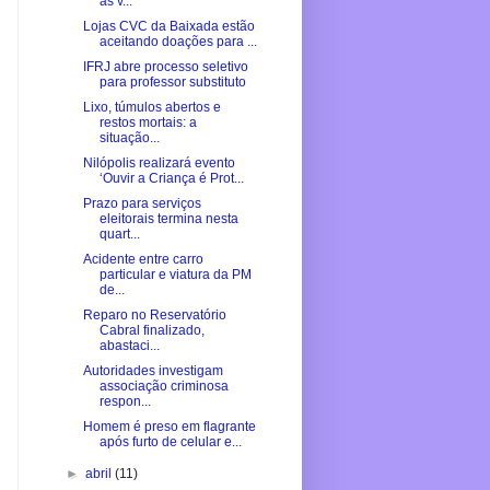
as v...
Lojas CVC da Baixada estão
aceitando doações para ...
IFRJ abre processo seletivo
para professor substituto
Lixo, túmulos abertos e
restos mortais: a
situação...
Nilópolis realizará evento
‘Ouvir a Criança é Prot...
Prazo para serviços
eleitorais termina nesta
quart...
Acidente entre carro
particular e viatura da PM
de...
Reparo no Reservatório
Cabral finalizado,
abastaci...
Autoridades investigam
associação criminosa
respon...
Homem é preso em flagrante
após furto de celular e...
►
abril
(11)