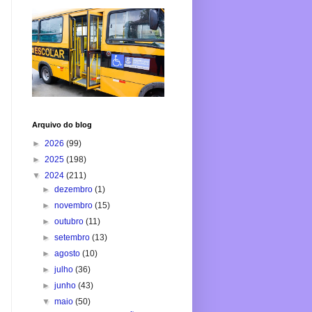
Arquivo do blog
►
2026
(99)
►
2025
(198)
▼
2024
(211)
►
dezembro
(1)
►
novembro
(15)
►
outubro
(11)
►
setembro
(13)
►
agosto
(10)
►
julho
(36)
►
junho
(43)
▼
maio
(50)