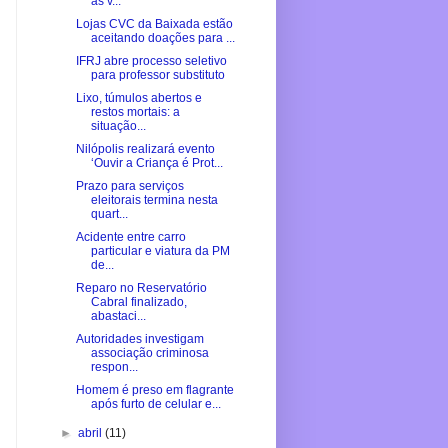
as v...
Lojas CVC da Baixada estão
aceitando doações para ...
IFRJ abre processo seletivo
para professor substituto
Lixo, túmulos abertos e
restos mortais: a
situação...
Nilópolis realizará evento
‘Ouvir a Criança é Prot...
Prazo para serviços
eleitorais termina nesta
quart...
Acidente entre carro
particular e viatura da PM
de...
Reparo no Reservatório
Cabral finalizado,
abastaci...
Autoridades investigam
associação criminosa
respon...
Homem é preso em flagrante
após furto de celular e...
►
abril
(11)