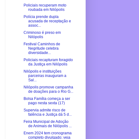
Policiais recuperam moto
roubada em Nilópolis
Polícia prende dupla
acusada de receptação e
assoc...
Criminoso é preso em
Nilópolis
Festival Caminhos de
Negritude celebra
diversidade...
Policiais recapturam foragido
da Justiça em Nilópolis
Nilópolis e instituições
parceiras inauguram a
Sal...
Nilópolis promove campanha
de doações para o Rio G...
Bolsa Família começa a ser
pago nesta sexta (17)
Supervia admite risco de
falência e Justiça dá 5 d...
Feira Municipal de Adoção
de Animais de Nilópolis ...
Enem 2024 tem cronograma
completo divulgado; veja