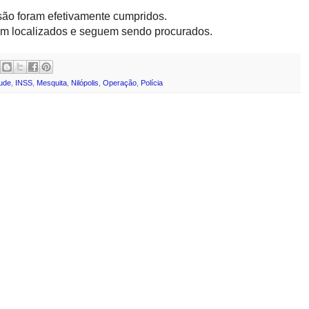
são foram efetivamente cumpridos.
ram localizados e seguem sendo procurados.
aude
,
INSS
,
Mesquita
,
Nilópolis
,
Operação
,
Polícia