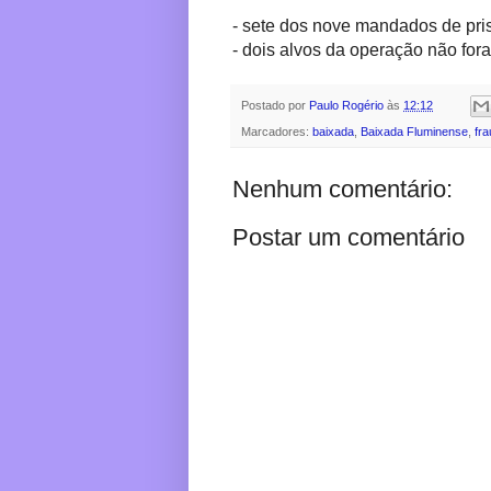
- sete dos nove mandados de pri
- ⁠dois alvos da operação não fo
Postado por
Paulo Rogério
às
12:12
Marcadores:
baixada
,
Baixada Fluminense
,
fr
Nenhum comentário:
Postar um comentário