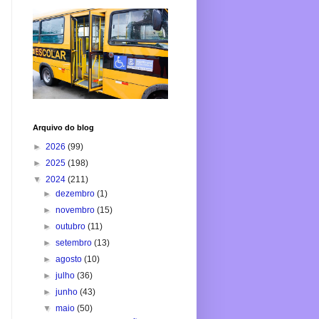
Arquivo do blog
►
2026
(99)
►
2025
(198)
▼
2024
(211)
►
dezembro
(1)
►
novembro
(15)
►
outubro
(11)
►
setembro
(13)
►
agosto
(10)
►
julho
(36)
►
junho
(43)
▼
maio
(50)