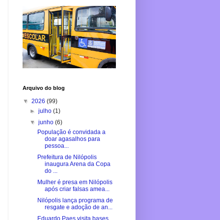
Arquivo do blog
▼
2026
(99)
►
julho
(1)
▼
junho
(6)
População é convidada a
doar agasalhos para
pessoa...
Prefeitura de Nilópolis
inaugura Arena da Copa
do ...
Mulher é presa em Nilópolis
após criar falsas amea...
Nilópolis lança programa de
resgate e adoção de an...
Eduardo Paes visita bases