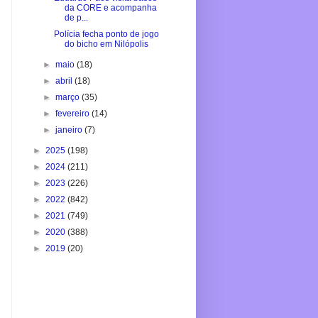
da CORE e acompanha
de p...
Polícia fecha ponto de jogo
do bicho em Nilópolis
►
maio
(18)
►
abril
(18)
►
março
(35)
►
fevereiro
(14)
►
janeiro
(7)
►
2025
(198)
►
2024
(211)
►
2023
(226)
►
2022
(842)
►
2021
(749)
►
2020
(388)
►
2019
(20)