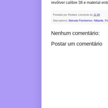
revólver calibre 38 e material e
Postado por
Redator Leonardo
às
11:26
Marcadores:
Baixada Fluminense
,
Nilópolis
,
Po
Nenhum comentário:
Postar um comentário