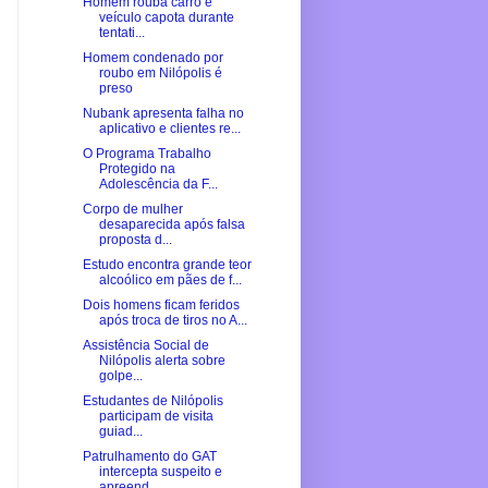
Homem rouba carro e
veículo capota durante
tentati...
Homem condenado por
roubo em Nilópolis é
preso
Nubank apresenta falha no
aplicativo e clientes re...
O Programa Trabalho
Protegido na
Adolescência da F...
Corpo de mulher
desaparecida após falsa
proposta d...
Estudo encontra grande teor
alcoólico em pães de f...
Dois homens ficam feridos
após troca de tiros no A...
Assistência Social de
Nilópolis alerta sobre
golpe...
Estudantes de Nilópolis
participam de visita
guiad...
Patrulhamento do GAT
intercepta suspeito e
apreend...