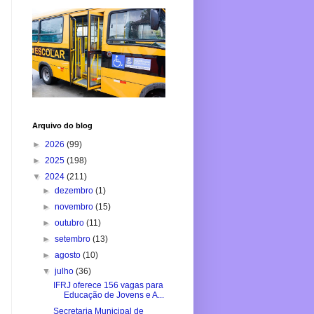
Arquivo do blog
►
2026
(99)
►
2025
(198)
▼
2024
(211)
►
dezembro
(1)
►
novembro
(15)
►
outubro
(11)
►
setembro
(13)
►
agosto
(10)
▼
julho
(36)
IFRJ oferece 156 vagas para
Educação de Jovens e A...
Secretaria Municipal de