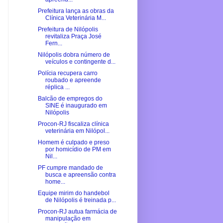
Prefeitura lança as obras da
Clínica Veterinária M...
Prefeitura de Nilópolis
revitaliza Praça José
Fern...
Nilópolis dobra número de
veículos e contingente d...
Polícia recupera carro
roubado e apreende
réplica ...
Balcão de empregos do
SINE é inaugurado em
Nilópolis
Procon-RJ fiscaliza clínica
veterinária em Nilópol...
Homem é culpado e preso
por homicídio de PM em
Nil...
PF cumpre mandado de
busca e apreensão contra
home...
Equipe mirim do handebol
de Nilópolis é treinada p...
Procon-RJ autua farmácia de
manipulação em