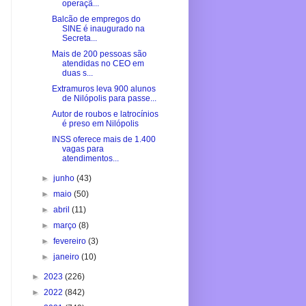
operaçã...
Balcão de empregos do
SINE é inaugurado na
Secreta...
Mais de 200 pessoas são
atendidas no CEO em
duas s...
Extramuros leva 900 alunos
de Nilópolis para passe...
Autor de roubos e latrocínios
é preso em Nilópolis
INSS oferece mais de 1.400
vagas para
atendimentos...
►
junho
(43)
►
maio
(50)
►
abril
(11)
►
março
(8)
►
fevereiro
(3)
►
janeiro
(10)
►
2023
(226)
►
2022
(842)