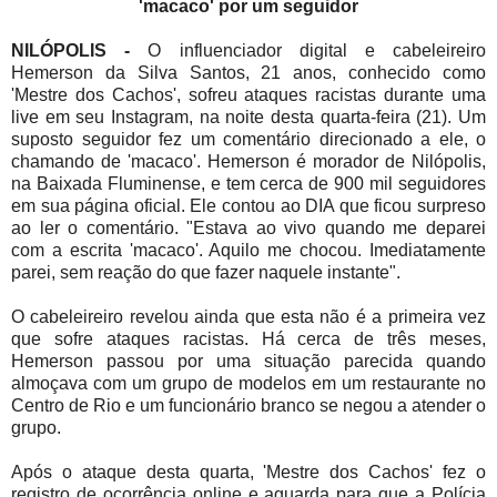
'macaco' por um seguidor
NILÓPOLIS -
O influenciador digital e cabeleireiro
Hemerson da Silva Santos, 21 anos, conhecido como
'Mestre dos Cachos', sofreu ataques racistas durante uma
live em seu Instagram, na noite desta quarta-feira (21). Um
suposto seguidor fez um comentário direcionado a ele, o
chamando de 'macaco'. Hemerson é morador de Nilópolis,
na Baixada Fluminense, e tem cerca de 900 mil seguidores
em sua página oficial. Ele contou ao DIA que ficou surpreso
ao ler o comentário. "Estava ao vivo quando me deparei
com a escrita 'macaco'. Aquilo me chocou. Imediatamente
parei, sem reação do que fazer naquele instante".
O cabeleireiro revelou ainda que esta não é a primeira vez
que sofre ataques racistas. Há cerca de três meses,
Hemerson passou por uma situação parecida quando
almoçava com um grupo de modelos em um restaurante no
Centro de Rio e um funcionário branco se negou a atender o
grupo.
Após o ataque desta quarta, 'Mestre dos Cachos' fez o
registro de ocorrência online e aguarda para que a Polícia