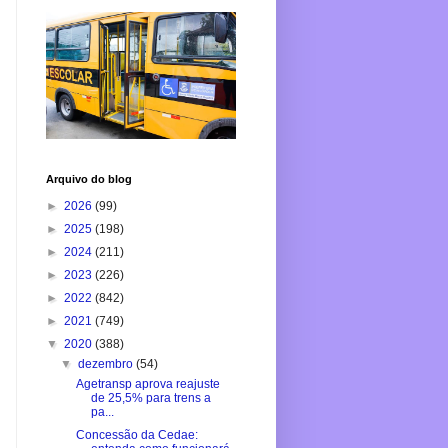
Arquivo do blog
►
2026
(99)
►
2025
(198)
►
2024
(211)
►
2023
(226)
►
2022
(842)
►
2021
(749)
▼
2020
(388)
▼
dezembro
(54)
Agetransp aprova reajuste
de 25,5% para trens a
pa...
Concessão da Cedae: