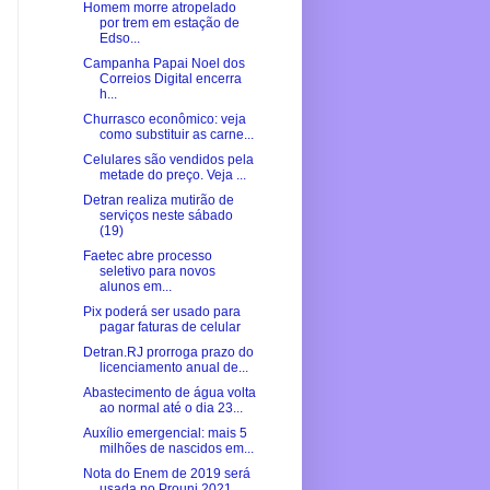
Homem morre atropelado
por trem em estação de
Edso...
Campanha Papai Noel dos
Correios Digital encerra
h...
Churrasco econômico: veja
como substituir as carne...
Celulares são vendidos pela
metade do preço. Veja ...
Detran realiza mutirão de
serviços neste sábado
(19)
Faetec abre processo
seletivo para novos
alunos em...
Pix poderá ser usado para
pagar faturas de celular
Detran.RJ prorroga prazo do
licenciamento anual de...
Abastecimento de água volta
ao normal até o dia 23...
Auxílio emergencial: mais 5
milhões de nascidos em...
Nota do Enem de 2019 será
usada no Prouni 2021