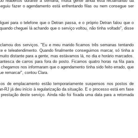
 reabertos durante a semana, muita gente ainda está reclamando da
seguiu fazer o agendamento está enfrentando filas ou nem consegue ser
 liguei para o telefone que o Detran passa, e o próprio Detran falou que o
quando cheguei lá achando que o serviço voltou, não tinha voltado", disse
reclamou dos serviços. "Eu e meu marido ficamos três semanas tentando
te e teleatendimento. Quando finalmente conseguimos marcar, só tinha a
muito distante para a gente, mas estávamos lá, no dia e horário marcados.
gantesca de carros para fora do posto. Ficamos quatro horas na fila para
 chegamos nos informaram que o agendamento tinha sido feito errado, que
e remarcar", contou Clara.
ços de emplacamento estão temporariamente suspensos nos postos de
an-RJ já deu início à regularização da situação. E o processo está em fase
 prestação deste serviço. Ainda não foi fixada uma data para a retomada