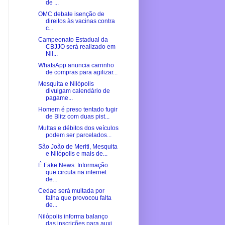
de ...
OMC debate isenção de
direitos às vacinas contra
c...
Campeonato Estadual da
CBJJO será realizado em
Nil...
WhatsApp anuncia carrinho
de compras para agilizar...
Mesquita e Nilópolis
divulgam calendário de
pagame...
Homem é preso tentado fugir
de Blitz com duas pist...
Multas e débitos dos veículos
podem ser parcelados...
São João de Meriti, Mesquita
e Nilópolis e mais de...
É Fake News: Informação
que circula na internet
de...
Cedae será multada por
falha que provocou falta
de...
Nilópolis informa balanço
das inscrições para auxi...