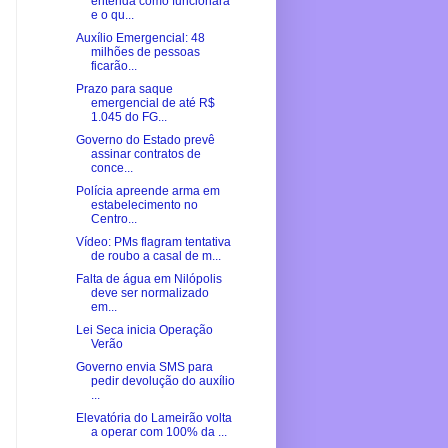
entenda como funcionará
e o qu...
Auxílio Emergencial: 48
milhões de pessoas
ficarão...
Prazo para saque
emergencial de até R$
1.045 do FG...
Governo do Estado prevê
assinar contratos de
conce...
Polícia apreende arma em
estabelecimento no
Centro...
Vídeo: PMs flagram tentativa
de roubo a casal de m...
Falta de água em Nilópolis
deve ser normalizado
em...
Lei Seca inicia Operação
Verão
Governo envia SMS para
pedir devolução do auxílio
...
Elevatória do Lameirão volta
a operar com 100% da ...