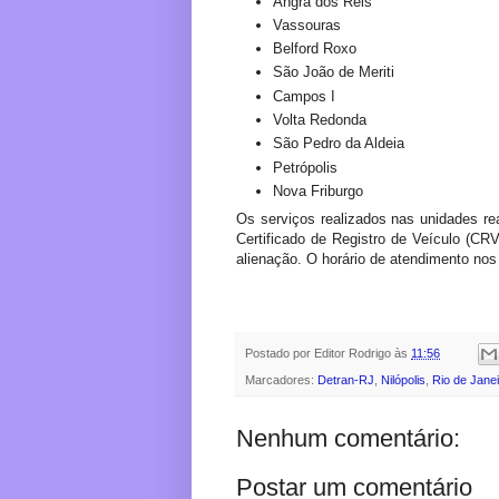
Angra dos Reis
Vassouras
Belford Roxo
São João de Meriti
Campos I
Volta Redonda
São Pedro da Aldeia
Petrópolis
Nova Friburgo
Os serviços realizados nas unidades rea
Certificado de Registro de Veículo (CRV)
alienação. O horário de atendimento nos
Postado por
Editor Rodrigo
às
11:56
Marcadores:
Detran-RJ
,
Nilópolis
,
Rio de Janei
Nenhum comentário:
Postar um comentário