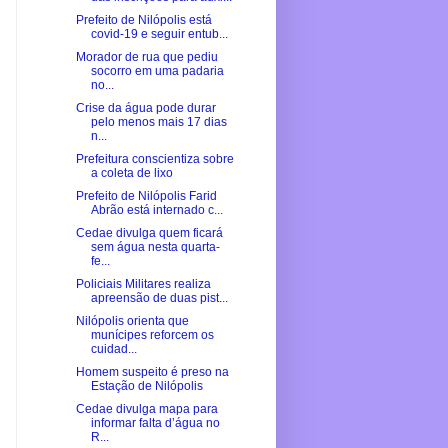
Prefeito de Nilópolis está
covid-19 e seguir entub...
Morador de rua que pediu
socorro em uma padaria
no...
Crise da água pode durar
pelo menos mais 17 dias
n...
Prefeitura conscientiza sobre
a coleta de lixo
Prefeito de Nilópolis Farid
Abrão está internado c...
Cedae divulga quem ficará
sem água nesta quarta-
fe...
Policiais Militares realiza
apreensão de duas pist...
Nilópolis orienta que
munícipes reforcem os
cuidad...
Homem suspeito é preso na
Estação de Nilópolis
Cedae divulga mapa para
informar falta d’água no
R...