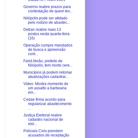
Governo reabre prazos para
contestação de quem tev...
Nilópolis pode ser afetado
pelo rodízio de abastec...
Detran reabre mais 13
postos nesta quarta-feira
(16)
Operação cumpre mandados
de busca e apreensão
cont...
Farid Abrão, prefeito de
Nilópolis, tem morte cere...
Municípios já podem retomar
atualizações cadastrai...
Vídeo: Mostra momento de
um assalto a barbearia
em...
Cedae firma acordo para
regularizar abastecimento
...
Justiça Eleitoral reabre
cadastro nacional de
elei...
Policiais Civis prendem
acusados de receptação