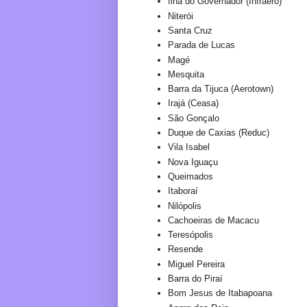
Ilha do Governador (Infraero)
Niterói
Santa Cruz
Parada de Lucas
Magé
Mesquita
Barra da Tijuca (Aerotown)
Irajá (Ceasa)
São Gonçalo
Duque de Caxias (Reduc)
Vila Isabel
Nova Iguaçu
Queimados
Itaboraí
Nilópolis
Cachoeiras de Macacu
Teresópolis
Resende
Miguel Pereira
Barra do Piraí
Bom Jesus de Itabapoana