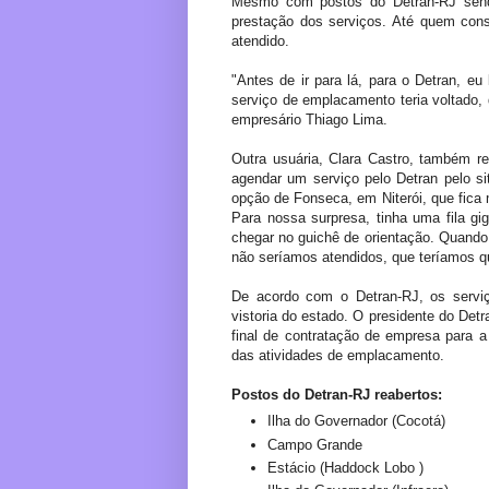
Mesmo com postos do Detran-RJ sendo
prestação dos serviços. Até quem con
atendido.
"Antes de ir para lá, para o Detran, eu
serviço de emplacamento teria voltado, 
empresário Thiago Lima.
Outra usuária, Clara Castro, também 
agendar um serviço pelo Detran pelo si
opção de Fonseca, em Niterói, que fica 
Para nossa surpresa, tinha uma fila gi
chegar no guichê de orientação. Quando
não seríamos atendidos, que teríamos qu
De acordo com o Detran-RJ, os servi
vistoria do estado. O presidente do Detr
final de contratação de empresa para a
das atividades de emplacamento.
Postos do Detran-RJ reabertos:
Ilha do Governador (Cocotá)
Campo Grande
Estácio (Haddock Lobo )