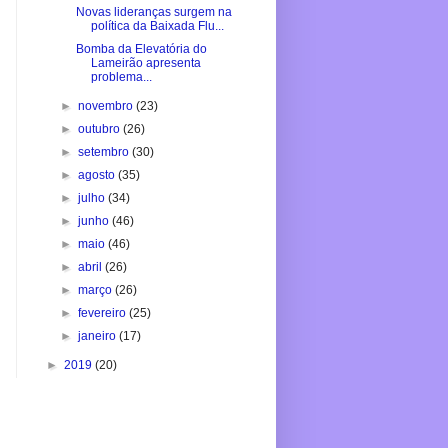
Novas lideranças surgem na
política da Baixada Flu...
Bomba da Elevatória do
Lameirão apresenta
problema...
►
novembro
(23)
►
outubro
(26)
►
setembro
(30)
►
agosto
(35)
►
julho
(34)
►
junho
(46)
►
maio
(46)
►
abril
(26)
►
março
(26)
►
fevereiro
(25)
►
janeiro
(17)
►
2019
(20)