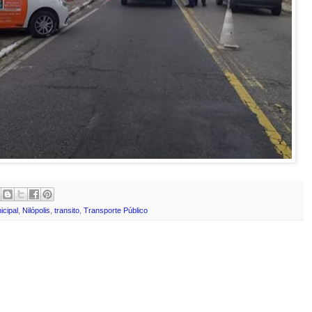
cipal
,
Nilópolis
,
transito
,
Transporte Público