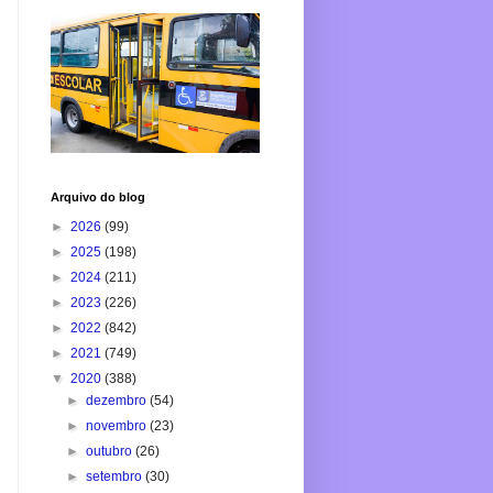
Arquivo do blog
►
2026
(99)
►
2025
(198)
►
2024
(211)
►
2023
(226)
►
2022
(842)
►
2021
(749)
▼
2020
(388)
►
dezembro
(54)
►
novembro
(23)
►
outubro
(26)
►
setembro
(30)