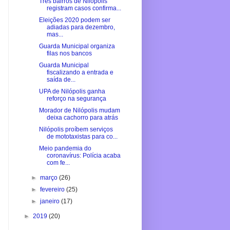
Três bairros de Nilópolis
registram casos confirma...
Eleições 2020 podem ser
adiadas para dezembro,
mas...
Guarda Municipal organiza
filas nos bancos
Guarda Municipal
fiscalizando a entrada e
saída de...
UPA de Nilópolis ganha
reforço na segurança
Morador de Nilópolis mudam
deixa cachorro para atrás
Nilópolis proíbem serviços
de mototaxistas para co...
Meio pandemia do
coronavírus: Polícia acaba
com fe...
►
março
(26)
►
fevereiro
(25)
►
janeiro
(17)
►
2019
(20)