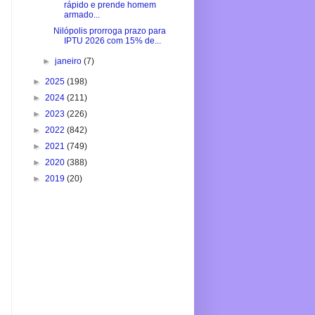
rápido e prende homem
armado...
Nilópolis prorroga prazo para
IPTU 2026 com 15% de...
►
janeiro
(7)
►
2025
(198)
►
2024
(211)
►
2023
(226)
►
2022
(842)
►
2021
(749)
►
2020
(388)
►
2019
(20)