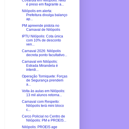
Covardia em Nilópolis: Neto
é preso em flagrante a...
Nilópolis em alerta:
Prefeitura divulga balanço
ap...
PM apreende pistola no
Carnaval de Nilópolis
IPTU Nilópolis: Cota única
com 10% de desconto
ven...
Carnaval 2026: Nilópolis
decreta ponto facultativo...
Carnaval em Nilópolis:
Estrada Mirandela é
interdi...
Operação Torniquete: Forças
de Segurança prendem
a...
Volta às aulas em Nilópolis:
13 mil alunos retorna...
Carnaval com Respeito:
Nilópolis terá mini bloco
c...
Cerco Policial no Centro de
Nilópolis: PM e PROEIS...
Nilópolis: PROEIS age