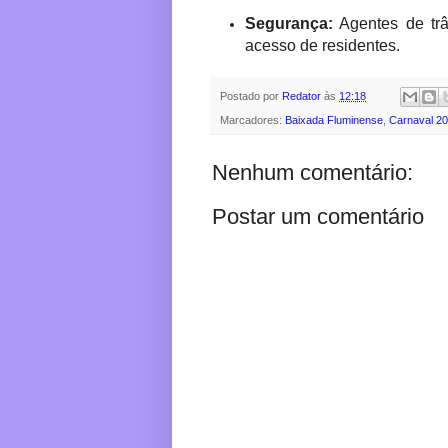
Segurança:
Agentes de trân
acesso de residentes.
Postado por
Redator
às
12:18
Marcadores:
Baixada Fluminense
,
Carnaval 2
Nenhum comentário:
Postar um comentário