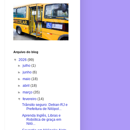
Arquivo do blog
▼
2026
(99)
►
julho
(1)
►
junho
(6)
►
maio
(18)
►
abril
(18)
►
março
(35)
▼
fevereiro
(14)
Trânsito seguro: Detran-RJ e
Prefeitura de Nilópol...
Aprenda Inglês, Libras e
Robótica de graça em
Niló...