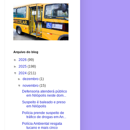
Arquivo do blog
►
2026
(99)
►
2025
(198)
▼
2024
(211)
►
dezembro
(1)
▼
novembro
(15)
Defensoria atenderá público
em Nilópolis neste dom...
Suspeito é baleado e preso
em Nilópolis
Polícia prende suspeito de
tráfico de drogas em An...
Polícia Ambiental resgata
tucano e mais cinco