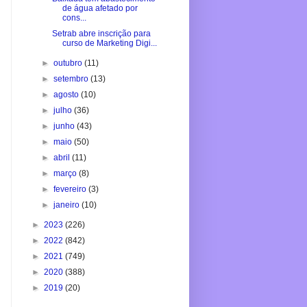
de água afetado por
cons...
Setrab abre inscrição para
curso de Marketing Digi...
►
outubro
(11)
►
setembro
(13)
►
agosto
(10)
►
julho
(36)
►
junho
(43)
►
maio
(50)
►
abril
(11)
►
março
(8)
►
fevereiro
(3)
►
janeiro
(10)
►
2023
(226)
►
2022
(842)
►
2021
(749)
►
2020
(388)
►
2019
(20)