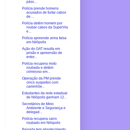
páss...
Polícia prende homens
acusados de furtar cabos
de ...
Polícia detém homem por
roubar cabos da SuperVia
e...
Polícia apreende arma falsa
em Nilópolis
Ação do GAT resulta em
prisão e apreensão de
entor...
Polícia recupera moto
roubada e detém
criminoso em...
Operação da PM prende
cinco suspeitos com
caminhõe...
Estudantes da rede estadual
de Nilópolis ganham 12...
Secretários de Meio
Ambiente e Segurança e
delegad...
Polícia recupera carro
roubado em Nilópolis
Baixada tem abastecimento