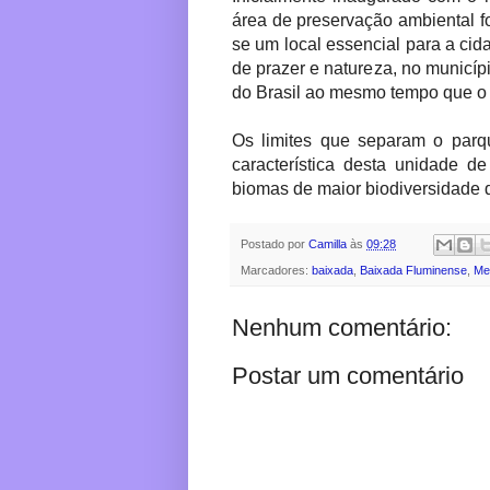
área de preservação ambiental fo
se um local essencial para a cid
de prazer e natureza, no municí
do Brasil ao mesmo tempo que o 
Os limites que separam o parq
característica desta unidade d
biomas de maior biodiversidade
Postado por
Camilla
às
09:28
Marcadores:
baixada
,
Baixada Fluminense
,
Me
Nenhum comentário:
Postar um comentário