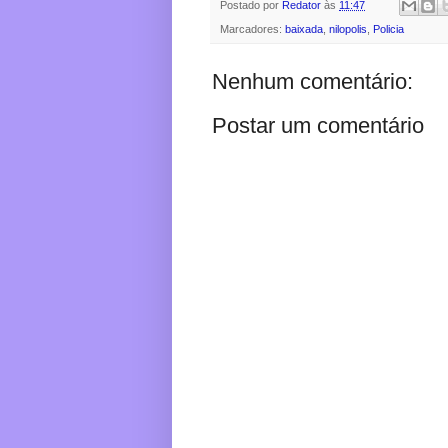
Postado por
Redator
às
11:47
Marcadores:
baixada
,
nilopolis
,
Policia
Nenhum comentário:
Postar um comentário