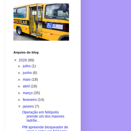
Arquivo do blog
▼
2026
(99)
►
julho
(1)
►
junho
(6)
►
maio
(18)
►
abril
(18)
►
março
(35)
►
fevereiro
(14)
▼
janeiro
(7)
Operação em Nilópolis
prende um dos maiores
ladrõe...
PM apreende bloqueador de