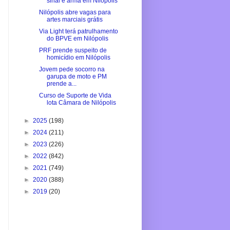
sinal e arma em Nilópolis
Nilópolis abre vagas para
artes marciais grátis
Via Light terá patrulhamento
do BPVE em Nilópolis
PRF prende suspeito de
homicídio em Nilópolis
Jovem pede socorro na
garupa de moto e PM
prende a...
Curso de Suporte de Vida
lota Câmara de Nilópolis
►
2025
(198)
►
2024
(211)
►
2023
(226)
►
2022
(842)
►
2021
(749)
►
2020
(388)
►
2019
(20)