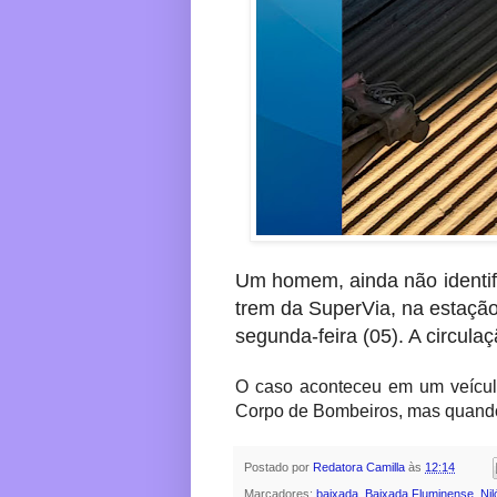
Um homem, ainda não identif
trem da SuperVia, na estaçã
segunda-feira (05). A circulaç
O caso aconteceu em um veículo
Corpo de Bombeiros, mas quando
Postado por
Redatora Camilla
às
12:14
Marcadores:
baixada
,
Baixada Fluminense
,
Nil