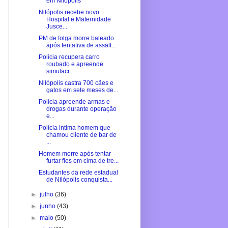
em Nilópolis
Nilópolis recebe novo
Hospital e Maternidade
Jusce...
PM de folga morre baleado
após tentativa de assalt...
Polícia recupera carro
roubado e apreende
simulacr...
Nilópolis castra 700 cães e
gatos em sete meses de...
Polícia apreende armas e
drogas durante operação
e...
Polícia intima homem que
chamou cliente de bar de
...
Homem morre após tentar
furtar fios em cima de tre...
Estudantes da rede estadual
de Nilópolis conquista...
►
julho
(36)
►
junho
(43)
►
maio
(50)