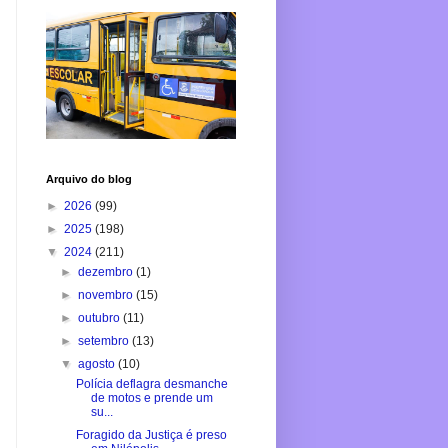
Arquivo do blog
►
2026
(99)
►
2025
(198)
▼
2024
(211)
►
dezembro
(1)
►
novembro
(15)
►
outubro
(11)
►
setembro
(13)
▼
agosto
(10)
Polícia deflagra desmanche
de motos e prende um
su...
Foragido da Justiça é preso