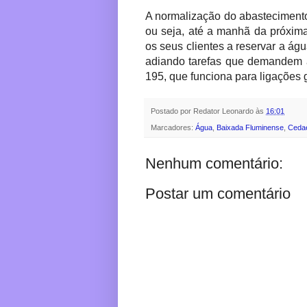
A normalização do abastecimento 
ou seja, até a manhã da próxima 
os seus clientes a reservar a águ
adiando tarefas que demandem 
195, que funciona para ligações
Postado por
Redator Leonardo
às
16:01
Marcadores:
Água
,
Baixada Fluminense
,
Ceda
Nenhum comentário:
Postar um comentário