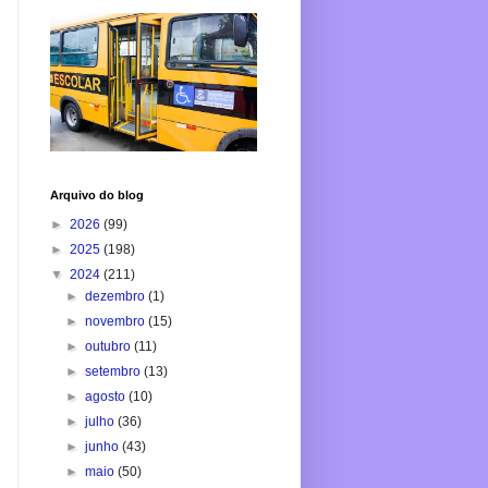
Arquivo do blog
►
2026
(99)
►
2025
(198)
▼
2024
(211)
►
dezembro
(1)
►
novembro
(15)
►
outubro
(11)
►
setembro
(13)
►
agosto
(10)
►
julho
(36)
►
junho
(43)
►
maio
(50)