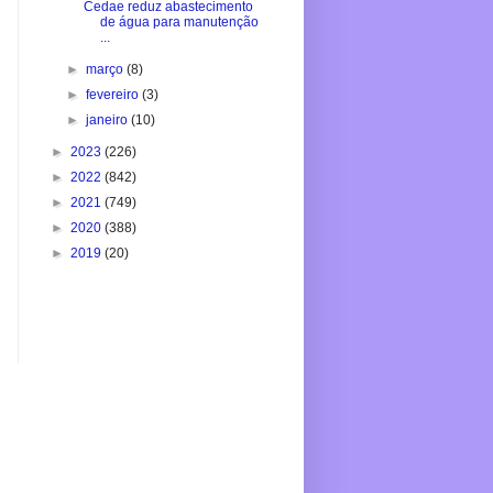
Cedae reduz abastecimento
de água para manutenção
...
►
março
(8)
►
fevereiro
(3)
►
janeiro
(10)
►
2023
(226)
►
2022
(842)
►
2021
(749)
►
2020
(388)
►
2019
(20)