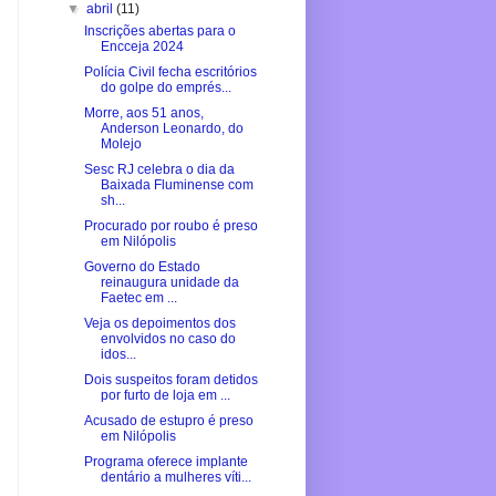
▼
abril
(11)
Inscrições abertas para o
Encceja 2024
Polícia Civil fecha escritórios
do golpe do emprés...
Morre, aos 51 anos,
Anderson Leonardo, do
Molejo
Sesc RJ celebra o dia da
Baixada Fluminense com
sh...
Procurado por roubo é preso
em Nilópolis
Governo do Estado
reinaugura unidade da
Faetec em ...
Veja os depoimentos dos
envolvidos no caso do
idos...
Dois suspeitos foram detidos
por furto de loja em ...
Acusado de estupro é preso
em Nilópolis
Programa oferece implante
dentário a mulheres víti...