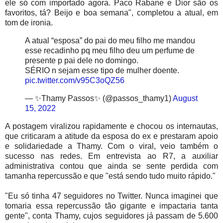
ele só com importado agora. Paco Rabane e Dior são os
favoritos, tá? Beijo e boa semana", completou a atual, em
tom de ironia.
A atual “esposa” do pai do meu filho me mandou
esse recadinho pq meu filho deu um perfume de
presente p pai dele no domingo.
SÉRIO n sejam esse tipo de mulher doente.
pic.twitter.com/v95C3oQZ56
— ✨Thamy Passos✨ (@passos_thamy1)
August
15, 2022
A postagem viralizou rapidamente e chocou os internautas,
que criticaram a atitude da esposa do ex e prestaram apoio
e solidariedade a Thamy. Com o viral, veio também o
sucesso nas redes. Em entrevista ao R7, a auxiliar
administrativa contou que ainda se sente perdida com
tamanha repercussão e que "está sendo tudo muito rápido."
"Eu só tinha 47 seguidores no Twitter. Nunca imaginei que
tomaria essa repercussão tão gigante e impactaria tanta
gente", conta Thamy, cujos seguidores já passam de 5.600