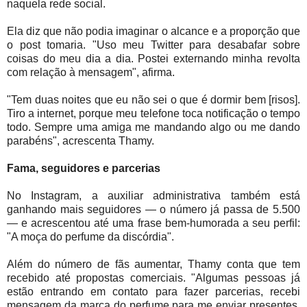
naquela rede social.
Ela diz que não podia imaginar o alcance e a proporção que
o post tomaria. "Uso meu Twitter para desabafar sobre
coisas do meu dia a dia. Postei externando minha revolta
com relação à mensagem", afirma.
"Tem duas noites que eu não sei o que é dormir bem [risos].
Tiro a internet, porque meu telefone toca notificação o tempo
todo. Sempre uma amiga me mandando algo ou me dando
parabéns", acrescenta Thamy.
Fama, seguidores e parcerias
No Instagram, a auxiliar administrativa também está
ganhando mais seguidores — o número já passa de 5.500
— e acrescentou até uma frase bem-humorada a seu perfil:
"A moça do perfume da discórdia".
Além do número de fãs aumentar, Thamy conta que tem
recebido até propostas comerciais. "Algumas pessoas já
estão entrando em contato para fazer parcerias, recebi
mensagem da marca do perfume para me enviar presentes,