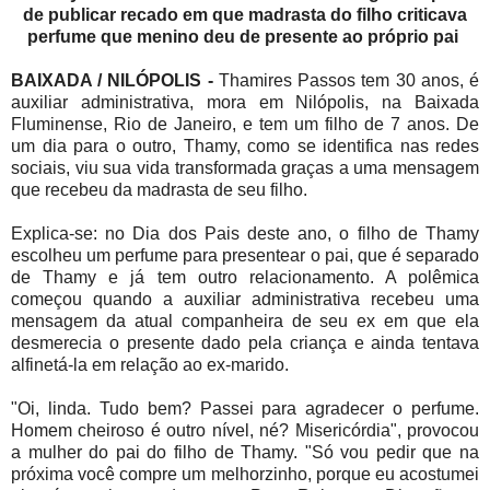
de publicar recado em que madrasta do filho criticava
perfume que menino deu de presente ao próprio pai
BAIXADA / NILÓPOLIS -
Thamires Passos tem 30 anos, é
auxiliar administrativa, mora em Nilópolis, na Baixada
Fluminense, Rio de Janeiro, e tem um filho de 7 anos. De
um dia para o outro, Thamy, como se identifica nas redes
sociais, viu sua vida transformada graças a uma mensagem
que recebeu da madrasta de seu filho.
Explica-se: no Dia dos Pais deste ano, o filho de Thamy
escolheu um perfume para presentear o pai, que é separado
de Thamy e já tem outro relacionamento. A polêmica
começou quando a auxiliar administrativa recebeu uma
mensagem da atual companheira de seu ex em que ela
desmerecia o presente dado pela criança e ainda tentava
alfinetá-la em relação ao ex-marido.
"Oi, linda. Tudo bem? Passei para agradecer o perfume.
Homem cheiroso é outro nível, né? Misericórdia", provocou
a mulher do pai do filho de Thamy. "Só vou pedir que na
próxima você compre um melhorzinho, porque eu acostumei