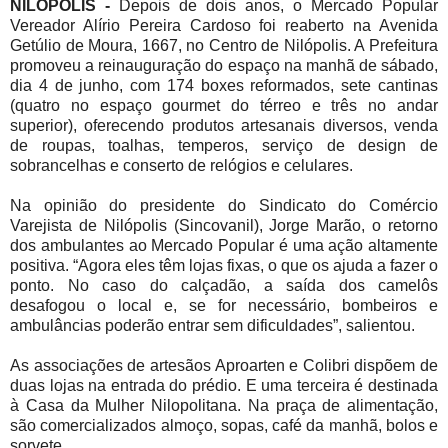
NILÓPOLIS -
Depois de dois anos, o Mercado Popular
Vereador Alírio Pereira Cardoso foi reaberto na Avenida
Getúlio de Moura, 1667, no Centro de Nilópolis. A Prefeitura
promoveu a reinauguração do espaço na manhã de sábado,
dia 4 de junho, com 174 boxes reformados, sete cantinas
(quatro no espaço gourmet do térreo e três no andar
superior), oferecendo produtos artesanais diversos, venda
de roupas, toalhas, temperos, serviço de design de
sobrancelhas e conserto de relógios e celulares.
Na opinião do presidente do Sindicato do Comércio
Varejista de Nilópolis (Sincovanil), Jorge Marão, o retorno
dos ambulantes ao Mercado Popular é uma ação altamente
positiva. “Agora eles têm lojas fixas, o que os ajuda a fazer o
ponto. No caso do calçadão, a saída dos camelôs
desafogou o local e, se for necessário, bombeiros e
ambulâncias poderão entrar sem dificuldades”, salientou.
As associações de artesãos Aproarten e Colibri dispõem de
duas lojas na entrada do prédio. E uma terceira é destinada
à Casa da Mulher Nilopolitana. Na praça de alimentação,
são comercializados almoço, sopas, café da manhã, bolos e
sorvete.