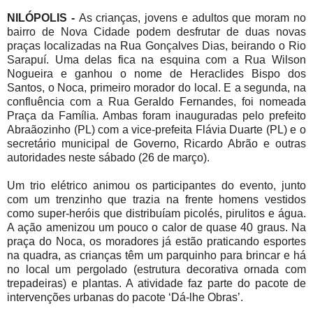
NILÓPOLIS -
As crianças, jovens e adultos que moram no
bairro de Nova Cidade podem desfrutar de duas novas
praças localizadas na Rua Gonçalves Dias, beirando o Rio
Sarapuí. Uma delas fica na esquina com a Rua Wilson
Nogueira e ganhou o nome de Heraclides Bispo dos
Santos, o Noca, primeiro morador do local. E a segunda, na
confluência com a Rua Geraldo Fernandes, foi nomeada
Praça da Família. Ambas foram inauguradas pelo prefeito
Abraãozinho (PL) com a vice-prefeita Flávia Duarte (PL) e o
secretário municipal de Governo, Ricardo Abrão e outras
autoridades neste sábado (26 de março).
Um trio elétrico animou os participantes do evento, junto
com um trenzinho que trazia na frente homens vestidos
como super-heróis que distribuíam picolés, pirulitos e água.
A ação amenizou um pouco o calor de quase 40 graus. Na
praça do Noca, os moradores já estão praticando esportes
na quadra, as crianças têm um parquinho para brincar e há
no local um pergolado (estrutura decorativa ornada com
trepadeiras) e plantas. A atividade faz parte do pacote de
intervenções urbanas do pacote ‘Dá-lhe Obras’.