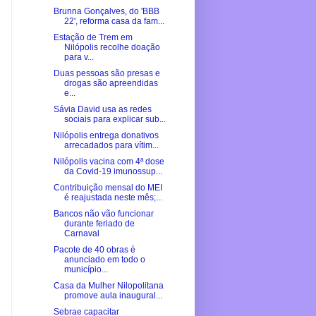
Brunna Gonçalves, do 'BBB
22', reforma casa da fam...
Estação de Trem em
Nilópolis recolhe doação
para v...
Duas pessoas são presas e
drogas são apreendidas
e...
Sávia David usa as redes
sociais para explicar sub...
Nilópolis entrega donativos
arrecadados para vítim...
Nilópolis vacina com 4ª dose
da Covid-19 imunossup...
Contribuição mensal do MEI
é reajustada neste mês;...
Bancos não vão funcionar
durante feriado de
Carnaval
Pacote de 40 obras é
anunciado em todo o
município...
Casa da Mulher Nilopolitana
promove aula inaugural...
Sebrae capacitar