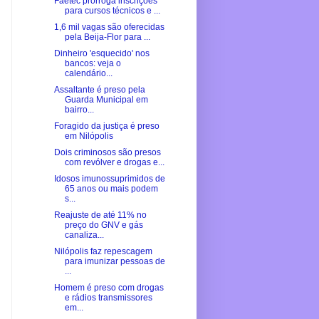
Faetec prorroga inscrições
para cursos técnicos e ...
1,6 mil vagas são oferecidas
pela Beija-Flor para ...
Dinheiro 'esquecido' nos
bancos: veja o
calendário...
Assaltante é preso pela
Guarda Municipal em
bairro...
Foragido da justiça é preso
em Nilópolis
Dois criminosos são presos
com revólver e drogas e...
Idosos imunossuprimidos de
65 anos ou mais podem
s...
Reajuste de até 11% no
preço do GNV e gás
canaliza...
Nilópolis faz repescagem
para imunizar pessoas de
...
Homem é preso com drogas
e rádios transmissores
em...