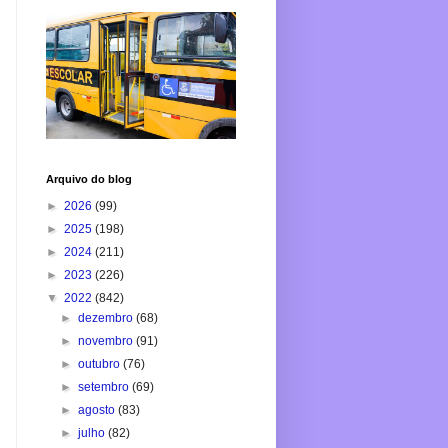
Arquivo do blog
►
2026
(99)
►
2025
(198)
►
2024
(211)
►
2023
(226)
▼
2022
(842)
►
dezembro
(68)
►
novembro
(91)
►
outubro
(76)
►
setembro
(69)
►
agosto
(83)
►
julho
(82)