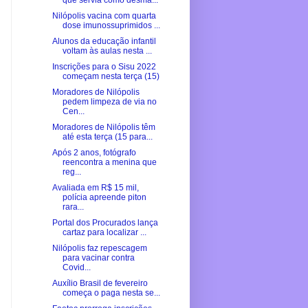
que servia como desma...
Nilópolis vacina com quarta
dose imunossuprimidos ...
Alunos da educação infantil
voltam às aulas nesta ...
Inscrições para o Sisu 2022
começam nesta terça (15)
Moradores de Nilópolis
pedem limpeza de via no
Cen...
Moradores de Nilópolis têm
até esta terça (15 para...
Após 2 anos, fotógrafo
reencontra a menina que
reg...
Avaliada em R$ 15 mil,
polícia apreende piton
rara...
Portal dos Procurados lança
cartaz para localizar ...
Nilópolis faz repescagem
para vacinar contra
Covid...
Auxílio Brasil de fevereiro
começa o paga nesta se...