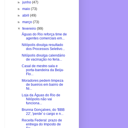
►
junho
(47)
►
maio
(73)
►
abril
(49)
►
março
(73)
▼
fevereiro
(99)
Águas do Rio reforça time de
agentes comerciais em...
Nilópolis divulga resultado
dos Processos Seletivo...
Nilópolis divulga calendário
de vacinação no feria...
Casal de mestre-sala e
porta-bandeira da Beija-
Flo...
Moradores pedem limpeza
de bueiros em bairro de
Ni...
Loja da Águas do Rio de
Nilópolis não vai
funciona...
Brunna Gonçalves, do 'BBB
22', 'perde' o cargo e n...
Receita Federal: prazo de
entrega do Imposto de