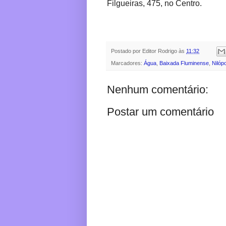
Filgueiras, 475, no Centro.
Postado por
Editor Rodrigo
às
11:32
Marcadores:
Água
,
Baixada Fluminense
,
Nilópo
Nenhum comentário:
Postar um comentário