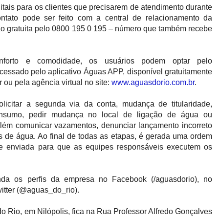
itais para os clientes que precisarem de atendimento durante
ontato pode ser feito com a central de relacionamento da
ção gratuita pelo 0800 195 0 195 – número que também recebe
forto e comodidade, os usuários podem optar pelo
cessado pelo aplicativo Águas APP, disponível gratuitamente
r ou pela agência virtual no site:
www.aguasdorio.com.br
.
olicitar a segunda via da conta, mudança de titularidade,
onsumo, pedir mudança no local de ligação de água ou
 além comunicar vazamentos, denunciar lançamento incorreto
es de água. Ao final de todas as etapas, é gerada uma ordem
te enviada para que as equipes responsáveis executem os
nda os perfis da empresa no Facebook (/aguasdorio), no
itter (@aguas_do_rio).
o Rio, em Nilópolis, fica na Rua Professor Alfredo Gonçalves