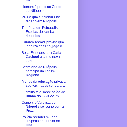
Re...
Homem é preso no Centro
de Nilópolis
Veja o que funcionará no
feriado em Nilópolis
Tragédia em Petrópolis:
Escolas de samba,
shopping...
Câmera aprova projeto que
legaliza cassino, jogo d...
Beija-Flor consagra Carla
Cachoeira como nova
dest...
Secretaria de Nilópolis
participa do Fórum
Regiona...
Alunos da educação privada
são vacinados contra a ...
Ludmilla fala sobre saída de
Bunna do 'BBB 22': 'S...
Comércio Varejista de
Nilópolis se reúne com a
Pre...
Polícia prender mulher
suspeita de abusar da
filha...