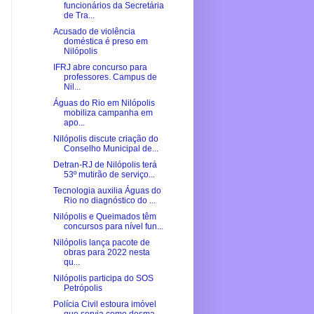
funcionários da Secretária
de Tra...
Acusado de violência
doméstica é preso em
Nilópolis
IFRJ abre concurso para
professores. Campus de
Nil...
Águas do Rio em Nilópolis
mobiliza campanha em
apo...
Nilópolis discute criação do
Conselho Municipal de...
Detran-RJ de Nilópolis terá
53º mutirão de serviço...
Tecnologia auxilia Águas do
Rio no diagnóstico do ...
Nilópolis e Queimados têm
concursos para nível fun...
Nilópolis lança pacote de
obras para 2022 nesta
qu...
Nilópolis participa do SOS
Petrópolis
Polícia Civil estoura imóvel