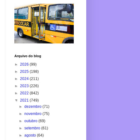
Arquivo do blog
►
2026
(99)
►
2025
(198)
►
2024
(211)
►
2023
(226)
►
2022
(842)
▼
2021
(749)
►
dezembro
(71)
►
novembro
(75)
►
outubro
(69)
►
setembro
(61)
►
agosto
(64)