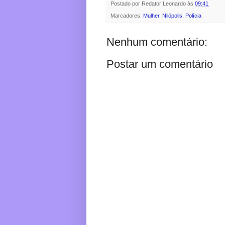
Postado por
Redator Leonardo
às
09:41
Marcadores:
Mulher
,
Nilópolis
,
Polícia
Nenhum comentário:
Postar um comentário