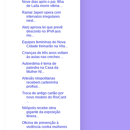
Nove dias após o pai, filha
de Laíla morre vítima ...
Ramal Japeri opera com
intervalos irregulares
nest...
Alerj aprova lei que prevê
desconto no IPVA aos
mo...
Equipes femininas do Nova
Cidade treinarão na Vila...
Crianças de três anos voltam
às aulas nas creches ...
Autoestima é tema de
palestra na Casa da
Mulher Ni...
Artesãs nilopolitanas
recebem carteirinha
profissi...
Troca de antigo cartão por
novo modelo do RioCard
...
Nilópolis recebe obra
gigante da exposição
itinera...
Oficina de prevenção à
violência contra mulheres