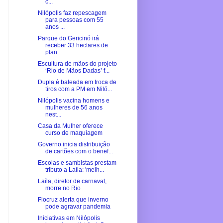
c...
Nilópolis faz repescagem
para pessoas com 55
anos ...
Parque do Gericinó irá
receber 33 hectares de
plan...
Escultura de mãos do projeto
‘Rio de Mãos Dadas’ f...
Dupla é baleada em troca de
tiros com a PM em Niló...
Nilópolis vacina homens e
mulheres de 56 anos
nest...
Casa da Mulher oferece
curso de maquiagem
Governo inicia distribuição
de cartões com o benef...
Escolas e sambistas prestam
tributo a Laíla: 'melh...
Laíla, diretor de carnaval,
morre no Rio
Fiocruz alerta que inverno
pode agravar pandemia
Iniciativas em Nilópolis