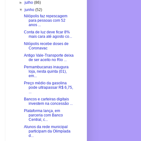
►
julho
(86)
▼
junho
(52)
Nilópolis faz repescagem
para pessoas com 52
anos ...
Conta de luz deve ficar 8%
mais cara até agosto co...
Nilópolis recebe doses de
Coronavac
Antigo Vale-Transporte deixa
de ser aceito no Rio ...
Pernambucanas inaugura
loja, nesta quinta (01),
em...
Preço médio da gasolina
pode ultrapassar R$ 6,75,
...
Bancos e carteiras digitais
investem na concessão ...
Plataforma lança, em
parceria com Banco
Central, c...
Alunos da rede municipal
participam da Olimpíada
d...