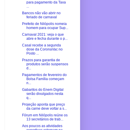
para pagamento da Taxa
...
Bancos não vão abrir no
feriado de carnaval
Prefeito de Nilópolis nomeia
homem para ocupar Sup...
Carnaval 2021: veja o que
abre e fecha durante o p...
Casal recebe a segunda
dose da CoronaVac no
Posto ...
Prazos para garantia de
produtos serão suspensos
d...
Pagamentos de fevereiro do
Bolsa Família começam
n...
Gabaritos do Enem Digital
serão divulgados nesta
q...
Projeção aponta que preço
da carne deve voltar a s...
Fórum em Nilópolis reúne os
13 secretários de trab...
Aos poucos as atividades