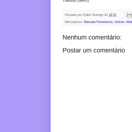
Trânsito (NAVI).
Postado por
Editor Rodrigo
às
10:11
Marcadores:
Baixada Fluminense
,
Detran
,
Mul
Nenhum comentário:
Postar um comentário