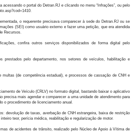
 acessando o portal do Detran.RJ e clicando no menu “Infrações”, ou pelo
ento.asp?cod=1410.
lementada, o requerente precisava comparecer à sede do Detran.RJ ou se
rmações (SEI) como usuário externo e fazer uma petição, que era atendida
de Recursos.
icações, confira outros serviços disponibilizados de forma digital pelo
os prestados pelo departamento, nos setores de veículos, habilitação e
de multas (de competência estadual), e processos de cassação de CNH e
nciamento de Veículo (CRLV) no formato digital, bastando baixar o aplicativo
 não precisa mais agendar e comparecer a uma unidade de atendimento para
do o procedimento de licenciamento anual.
ssos: devolução de taxas, averbação de CNH estrangeira, baixa de restrição
inteiro teor, perícia médica, reabilitação e regularização de motor.
timas de acidentes de trânsito, realizado pelo Núcleo de Apoio à Vítima de