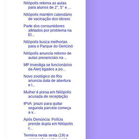
Nilópolis retoma as aulas
para alunos de 2°, 5° e ...
Nilópolis mantém calendário
de vacinação dos idosos
Parte dos consumidores
afetados por problema na
El...
Nilópolis busca melhorias
para o Parque do Gericinó
Nilópolis anuncia retorno de
aulas presenciais na ...
MP investiga se funcionários
da Alerj ligados a po...
Novo zoológico do Rio
anuncia data de abertura
e l...
Mulher é presa em Nilópolis
acusada de receptação
IPVA: prazo para quitar
segunda parcela começa
a v...
Após Denúncia: Polícia
prende dupla em Nilópolis
c...
Termina nesta sexta (19) a