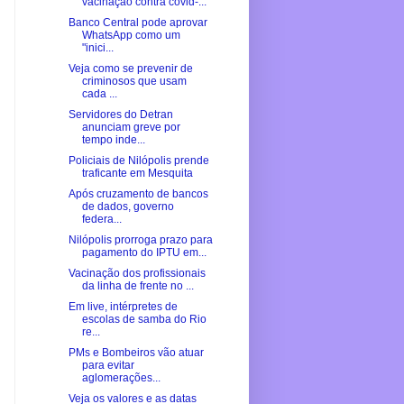
vacinação contra covid-...
Banco Central pode aprovar
WhatsApp como um
"inici...
Veja como se prevenir de
criminosos que usam
cada ...
Servidores do Detran
anunciam greve por
tempo inde...
Policiais de Nilópolis prende
traficante em Mesquita
Após cruzamento de bancos
de dados, governo
federa...
Nilópolis prorroga prazo para
pagamento do IPTU em...
Vacinação dos profissionais
da linha de frente no ...
Em live, intérpretes de
escolas de samba do Rio
re...
PMs e Bombeiros vão atuar
para evitar
aglomerações...
Veja os valores e as datas