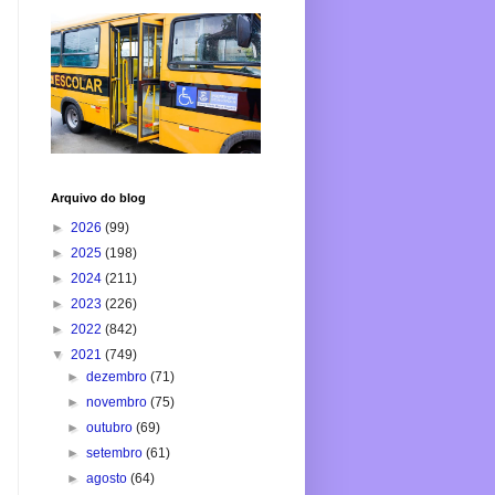
Arquivo do blog
►
2026
(99)
►
2025
(198)
►
2024
(211)
►
2023
(226)
►
2022
(842)
▼
2021
(749)
►
dezembro
(71)
►
novembro
(75)
►
outubro
(69)
►
setembro
(61)
►
agosto
(64)