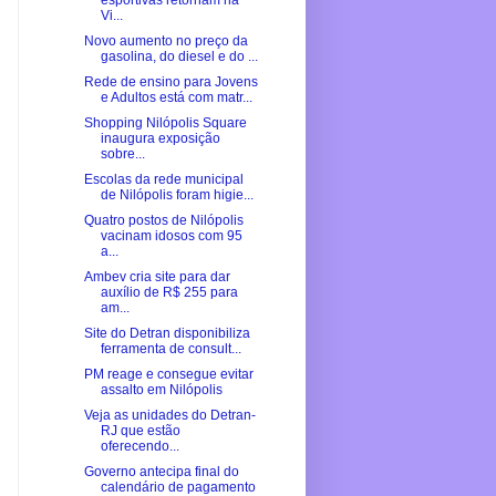
esportivas retornam na
Vi...
Novo aumento no preço da
gasolina, do diesel e do ...
Rede de ensino para Jovens
e Adultos está com matr...
Shopping Nilópolis Square
inaugura exposição
sobre...
Escolas da rede municipal
de Nilópolis foram higie...
Quatro postos de Nilópolis
vacinam idosos com 95
a...
Ambev cria site para dar
auxílio de R$ 255 para
am...
Site do Detran disponibiliza
ferramenta de consult...
PM reage e consegue evitar
assalto em Nilópolis
Veja as unidades do Detran-
RJ que estão
oferecendo...
Governo antecipa final do
calendário de pagamento