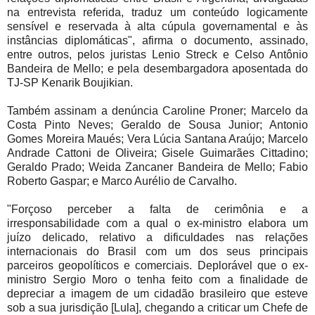
na entrevista referida, traduz um conteúdo logicamente
sensível e reservada à alta cúpula governamental e às
instâncias diplomáticas", afirma o documento, assinado,
entre outros, pelos juristas Lenio Streck e Celso Antônio
Bandeira de Mello; e pela desembargadora aposentada do
TJ-SP Kenarik Boujikian.
Também assinam a denúncia Caroline Proner; Marcelo da
Costa Pinto Neves; Geraldo de Sousa Junior; Antonio
Gomes Moreira Maués; Vera Lúcia Santana Araújo; Marcelo
Andrade Cattoni de Oliveira; Gisele Guimarães Cittadino;
Geraldo Prado; Weida Zancaner Bandeira de Mello; Fabio
Roberto Gaspar; e Marco Aurélio de Carvalho.
"Forçoso perceber a falta de cerimônia e a
irresponsabilidade com a qual o ex-ministro elabora um
juízo delicado, relativo a dificuldades nas relações
internacionais do Brasil com um dos seus principais
parceiros geopolíticos e comerciais. Deplorável que o ex-
ministro Sergio Moro o tenha feito com a finalidade de
depreciar a imagem de um cidadão brasileiro que esteve
sob a sua jurisdição [Lula], chegando a criticar um Chefe de